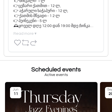
 👉ხინკალი- 1 ლ

👉ცეზარი ქათმით - 12 ლ,

👉 აჭარული ხაჭაპური - 12 ლ,

 👉ქათმის მწვადი - 1 2 ლ  

👉ჰეინეკენი - 5 ლ  

🕰ყოველ დღე 12:00 დან 19:00 მდე (ხინკა…
Read more ▾
Scheduled events
Active events
Jun
Se
11
2