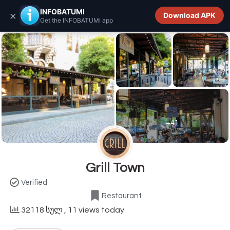
INFOBATUMI.GE
INFOBATUMI
×
Download APK
Get the INFOBATUMI app
+41
Grill Town
Verified
Restaurant
32118 სულ
, 11 views today