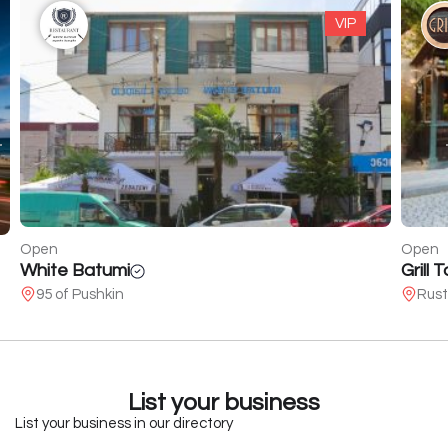
VIP
Open
Open
Grill Town
Craft
Rustaveli str. 24
2 Mel
List your business
List your business in our directory