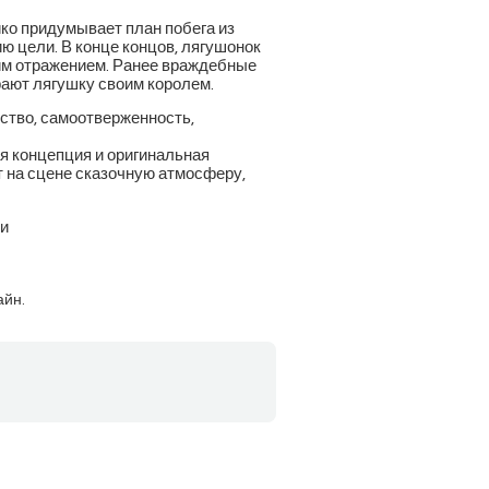
ико придумывает план побега из
ю цели. В конце концов, лягушонок
оим отражением. Ранее враждебные
рают лягушку своим королем.
ество, самоотверженность,
я концепция и оригинальная
т на сцене сказочную атмосферу,
ли
айн.