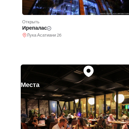
Открыть
Белый Батуми
95 Пушкина
Места