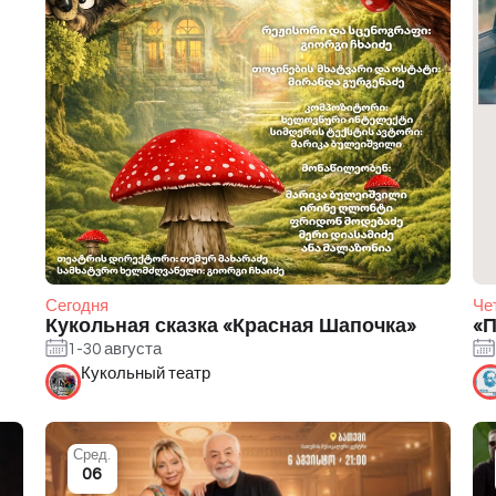
Сегодня
Че
Кукольная сказка «Красная Шапочка»
«
1-30 августа
Кукольный театр
Сред.
06