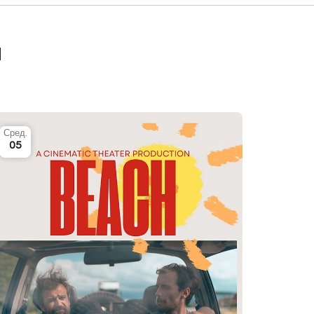
я
Сред.
05