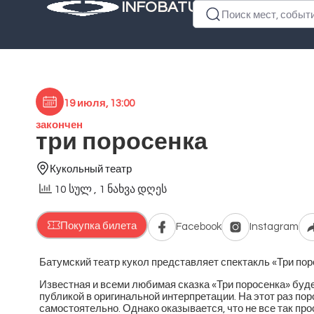
INFOBATUMI.GE
Поиск мест, событий
19 июля, 13:00
закончен
три поросенка
Кукольный театр
10 სულ
, 1 ნახვა დღეს
Покупка билета
Facebook
Instagram
Батумский театр кукол представляет спектакль «Три по
Известная и всеми любимая сказка «Три поросенка» бу
публикой в оригинальной интерпретации. На этот раз п
самостоятельно. Однако оказывается, что не все так про