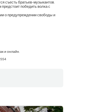
ится съесть братьев-музыкантов.
м предстоит победить волка с
рии о предупреждении свободы и
ак и онлайн.
 554