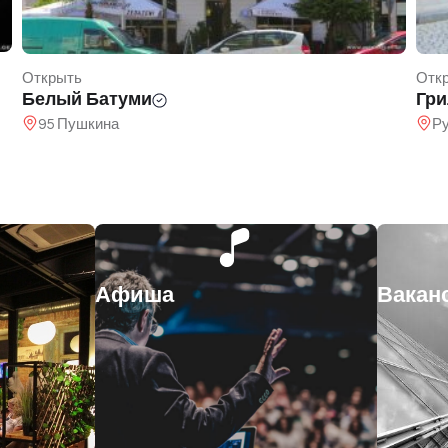
Открыть
Отк
Гриль Таун
Рут
Руставели 24
Ча
Афиша
Вакан