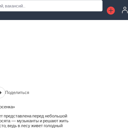
, вакансий...
Поделиться
росенка»
дет представлена перед небольшой
оросята — музыканты и решают жить
сто, ведь в лесу живет голодный