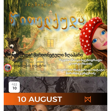
დღეს
“წითელქუდა” მარიონეტული ზღაპარი
1-30 აგვისტო
თოჯინების თეატრი
აგვ
10