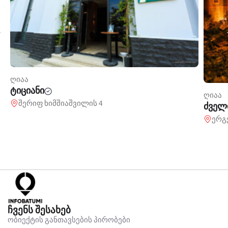
ღიაა
ტიციანი
ღიაა
შერიფ ხიმშიაშვილის 4
ძველ
ერგ
ჩვენს შესახებ
ობიექტის განთავსების პირობები