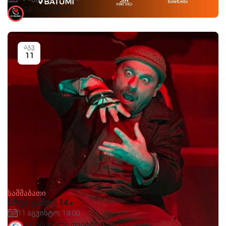
GEO.GRAPHIA
აგვ
11
სამშაბათი
წრეა ცამდე 14+
11 აგვისტო, 19:00
დრამატული თეატრი