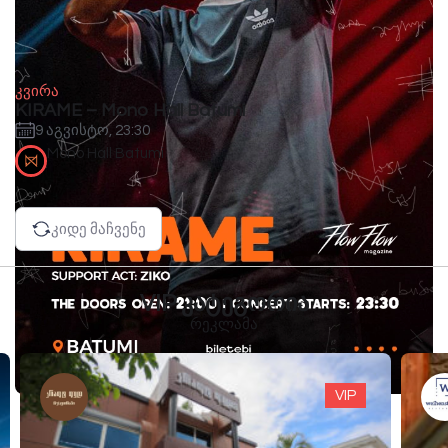
კვირა
KIRAME – Mono Hall Batumi
9 აგვისტო, 23:30
Mono Hall Batumi
კიდე მაჩვენე
VIP კატეგორია
რეკლამა
VIP