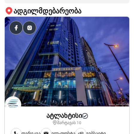
ადგილმდებარეობა
ატლანტისი
შარტავას 10
დარეკვა
ელ-ფოსტა
ვებსაიტი