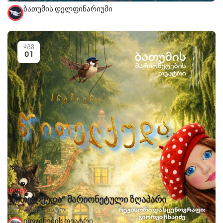
ბათუმის დელფინარიუმი
აგვ
01
დღეს
“წითელქუდა” მარიონეტული ზღაპარი
1-30 აგვისტო
თოჯინების თეატრი