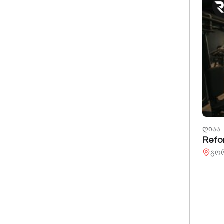
ღიაა
Refo
გორ