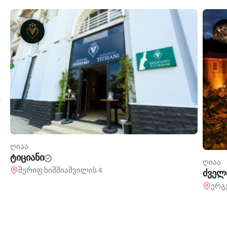
ღიაა
ტიციანი
ღიაა
შერიფ ხიმშიაშვილის 4
ძველ
ერგ