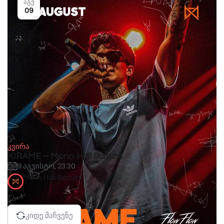
აგვ
09
კვირა
KIRAME – Mono Hall Batumi
9 აგვისტო, 23:30
Mono Hall Batumi
კიდე მაჩვენე