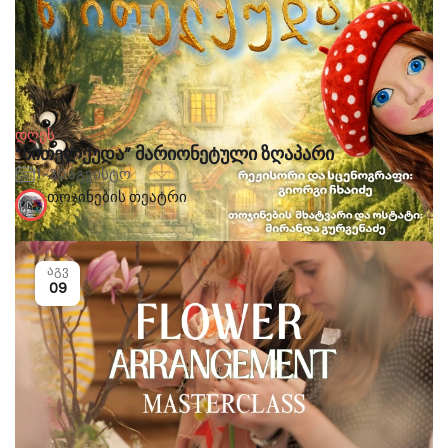
დღეს
“წითელქუდა” მარიონეტული ზღაპარი
1-30 აგვისტო
თოჯინების თეატრი
აგვ
09