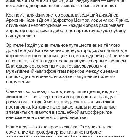
армянского композитора Эдгара Ганджумяна — мелодий,
которые одновременно вызывают слезы и исцеляют.
Костюмы для фигуристов создала ведущий дизайнер
Армении Карин Дноян (директор Центра моды Atex). Яркие,
стильные и неповторимые — каждый образ раскрывает
характер персонажа и добавляет артистическую глубину
выступлению.
Зрителей ждёт удивительное путешествие: из тёплого
дома Герды и Кая на великолепную городскую площадь, в
королевство волшебных цветов, во владения разбойников
и, наконец, в Лапландию, освещённую северным сиянием.
Благодаря современным световым, звуковым и
мультимедийным эффектам переход между сценами
происходит мгновенно и создаёт ощущение полного
погружения.
Снежная королева, тролль, говорящие цветы, ведьмы,
животные — все персонажи возрождаются на льду с
размахом, который может предложить только такая
постановка. Катание на коньках, танцы и воздушные
элементы сливаются в волшебной атмосфере, где
невозможное становится реальностью.
Наше шоу — это не просто сказка. Это уникальное
сочетание жанров: фигурное катание на фоне