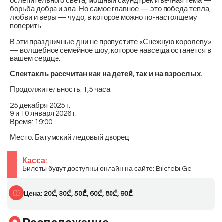
ослепительного света, мощный саундтрек и вечная тема —
борьба добра и зла. Но самое главное — это победа тепла,
любви и веры — чудо, в которое можно по-настоящему
поверить.
В эти праздничные дни не пропустите «Снежную королеву»
— волшебное семейное шоу, которое навсегда останется в
вашем сердце.
Спектакль рассчитан как на детей, так и на взрослых.
Продолжительность: 1,5 часа
25 декабря 2025 г.
9 и 10 января 2026 г.
Время: 19:00
Место: Батумский ледовый дворец
Касса:
Билеты будут доступны онлайн на сайте: Biletebi.Ge
Цена: 20₾, 30₾, 50₾, 60₾, 80₾, 90₾