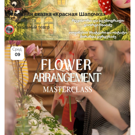
Сегодня
Кукольная сказка «Красная Шапочка»
1-30 августа
Кукольный театр
Сред.
09