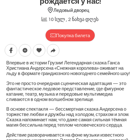
рождается у нас!
Ледовый дворец
10 სულ
, 2 ნახვა დღეს
Покупка билета
Впервые в истории Грузии! Легендарная сказка Ганса
Христиана Андерсена «Снежная королева» оживает на
льду в формате грандиозного новогоднего семейного шоу!
Это не просто очередная сценическая адаптация — это
фантастическое ледовое представление, где фигурное
катание, театр, музыка и передовые мультимедиа
сливаются в одном волшебном зрелище.
В основе спектакля — бессмертная сказка Андерсена о
торжестве любви и дружбы над холодом, страхом и злом.
Сказка напоминает нам, что даже самая сильная тёмная
магия бессильна перед теплом человеческого сердца.
Действие разворачивается на фоне музыки известного