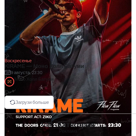
Воскресенье
KIRAME — Моно Холл Батуми
9 августа, 23:30
Моно Холл Батуми
Загрузи больше
VIP - Категория
Реклама