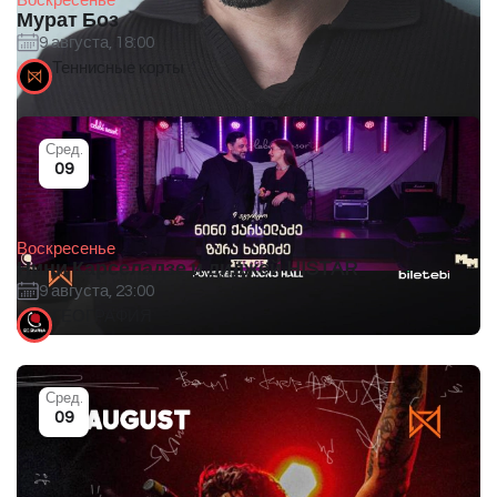
Воскресенье
Мурат Боз
9 августа, 18:00
Теннисные корты
Сред.
09
Воскресенье
Нини Карселадзе и диджей HISTAR
9 августа, 23:00
ГЕОГРАФИЯ
Сред.
09