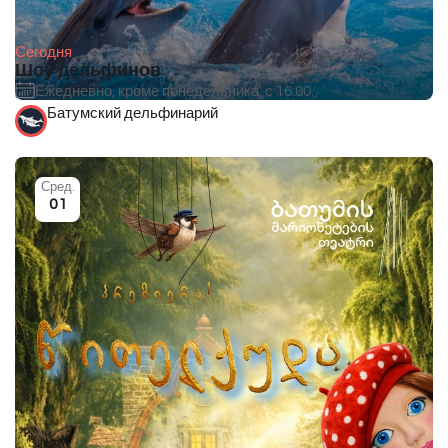
Сегодня
Шоу дельфинов
Ежедневно, кроме понедельника, с 16:00.
Батумский дельфинарий
Сред.
01