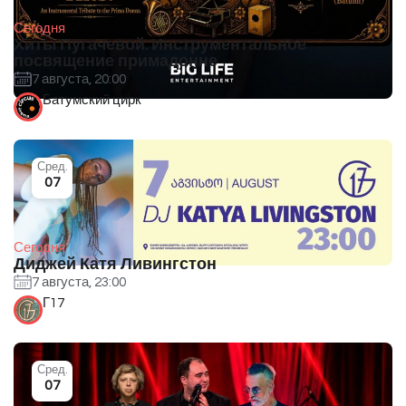
Сегодня
Хиты Пугачевой: Инструментальное
посвящение примадонне
7 августа, 20:00
Батумский цирк
Сред.
07
Сегодня
Диджей Катя Ливингстон
7 августа, 23:00
Г17
Сред.
07