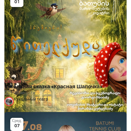
01
Сегодня
Кукольная сказка «Красная Шапочка»
1-30 августа
Кукольный театр
Сред.
07