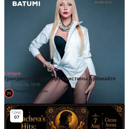
Сегодня
Грандиозный концерт Кристины Арбакайте
7 августа, 18:00
Теннисные корты
Сред.
07