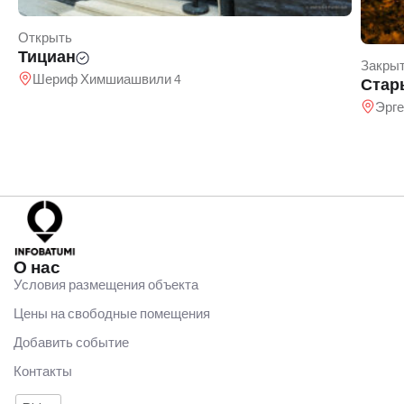
Открыть
Тициан
Закры
Шериф Химшиашвили 4
Стар
Эрге
О нас
Условия размещения объекта
Цены на свободные помещения
Добавить событие
Контакты