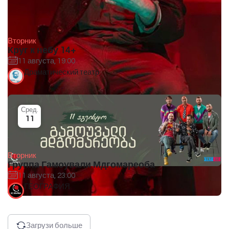
Вторник
Круг к небу 14+
11 августа, 19:00
Драматический театр
Сред.
11
Вторник
Группа Гамоували Мдгомареоба
11 августа, 23:00
ГЕОГРАФИЯ
Загрузи больше