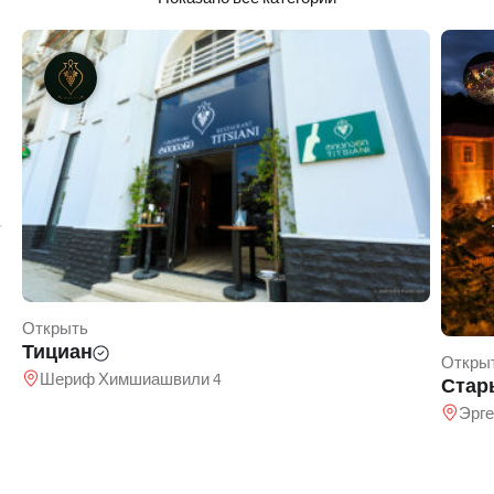
Открыть
Тициан
Откры
Шериф Химшиашвили 4
Стар
Эрге