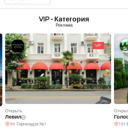
VIP - Категория
Реклама
VIP
Открыть
Откры
Голос
Вайе
151 Фридона Халваши
Вай