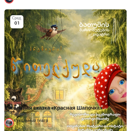
Сред.
01
Сегодня
Кукольная сказка «Красная Шапочка»
1-30 августа
Кукольный театр