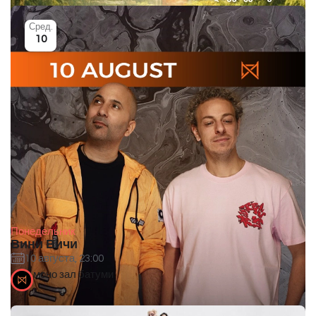
Сред.
10
Понедельник
Вини Вичи
10 августа, 23:00
моно зал батуми