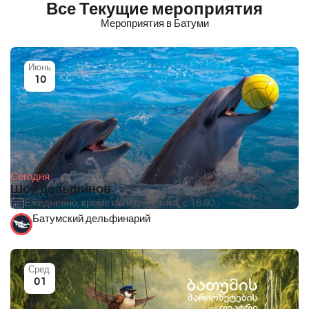
Все Текущие мероприятия
Мероприятия в Батуми
Июнь
10
Сегодня
Шоу дельфинов
Ежедневно, кроме понедельника, с 16:00.
Батумский дельфинарий
Сред.
01