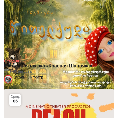
Сегодня
Кукольная сказка «Красная Шапочка»
1-30 августа
Кукольный театр
Сред.
05