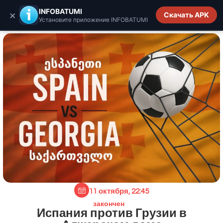
INFOBATUMI.GE
INFOBATUMI
×
Скачать APK
Установите приложение INFOBATUMI
11 октября, 22:45
закончен
Испания против Грузии в