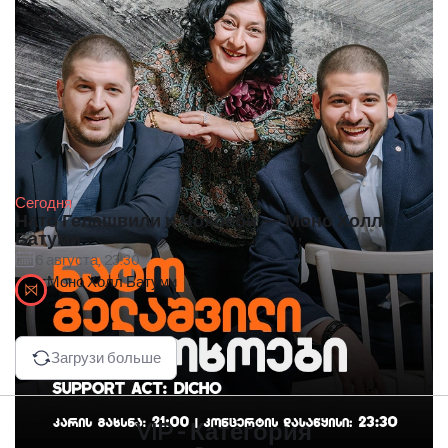
Сегодня
Нато Гелашвили и Чохоеби — Моно Холл
Батуми
6 августа, 23:30
Моно Холл Батуми
Загрузи больше
VIP - Категория