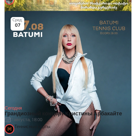
Сред.
07
Сегодня
Грандиозный концерт Кристины Арбакайте
7 августа, 18:00
Теннисные корты