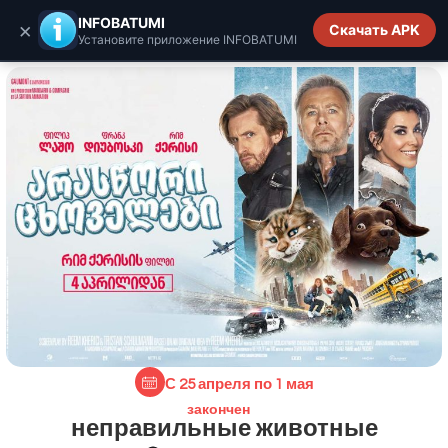
INFOBATUMI.GE
INFOBATUMI
×
Скачать APK
Установите приложение INFOBATUMI
С 25 апреля по 1 мая
закончен
неправильные животные