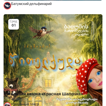
Батумский дельфинарий
Сред.
01
Сегодня
Кукольная сказка «Красная Шапочка»
1-30 августа
Кукольный театр