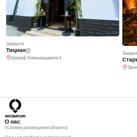
Закрыто
Тициан
Закры
Шериф Химшиашвили 4
Стар
Эрге
О нас
Условия размещения объекта