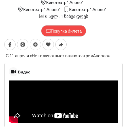
Кинотеатр " Аполо"
Кинотеатр " Аполо"
Кинотеатр " Аполо"
6 სულ
, 1 ნახვა დღეს
Покупка билета
С 11 апреля «Не те животные» в кинотеатре «Аполло».
Видео