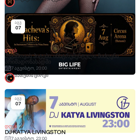
აგვ
07
დღეს
პუგაჩოვას ჰიტები: ინსტრუმენტული მიძღვნა
პრიმადონასადმი
7 აგვისტო, 20:00
ბათუმის ცირკი
აგვ
07
დღეს
DJ KATYA LIVINGSTON
7 აგვისტო, 23:00