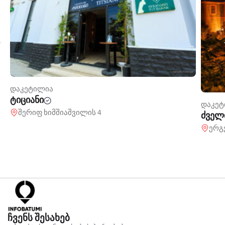
დაკეტილია
ტიციანი
დაკე
შერიფ ხიმშიაშვილის 4
ძველ
ერგ
ჩვენს შესახებ