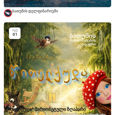
დელფინების შოუ
ყოველდღე, ორშაბათის გარდა, 16:00-დან
ბათუმის დელფინარიუმი
აგვ
01
დღეს
“წითელქუდა” მარიონეტული ზღაპარი
1-30 აგვისტო