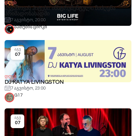
დღეს
პუგაჩოვას ჰიტები: ინსტრუმენტული მიძღვნა
პრიმადონასადმი
7 აგვისტო, 20:00
ბათუმის ცირკი
აგვ
07
დღეს
DJ KATYA LIVINGSTON
7 აგვისტო, 23:00
G17
აგვ
07