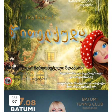
დღეს
“წითელქუდა” მარიონეტული ზღაპარი
1-30 აგვისტო
თოჯინების თეატრი
აგვ
07