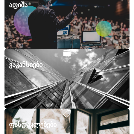
აფიშა
ვაკანსიები
ფასდაკლებები