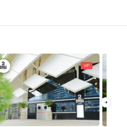
VIP
ღიაა