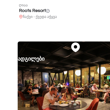
ღიაა
შერეკილები
აეროპორტის გზატკეცილი 25
ადგილები