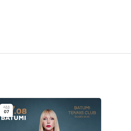
აგვ
07