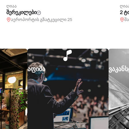
ღიაა
ღია
2 ტონა
ვოი
შარტავას 13
ფ
აფიშა
ვაკანს