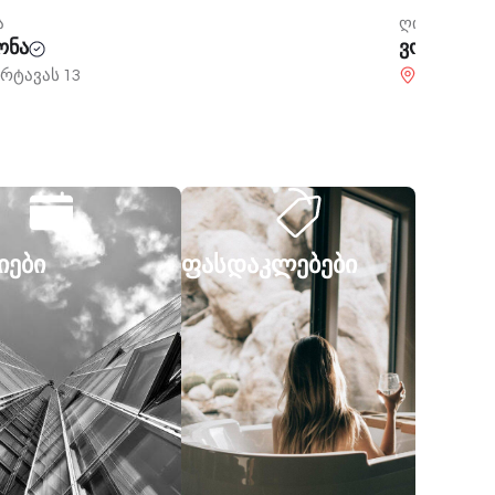
ლაკმუსი
ა
შარტავას
სი
რიდონ ხალვაშის 151
იები
ფასდაკლებები