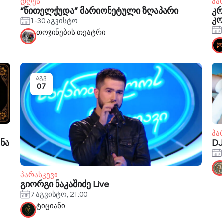
დღეს
პა
“წითელქუდა” მარიონეტული ზღაპარი
კრ
კ
1-30 აგვისტო
თოჯინების თეატრი
აგვ
07
პა
ვნა
DJ
პარასკევი
გიორგი ნაკაშიძე Live
7 აგვისტო, 21:00
ტიციანი