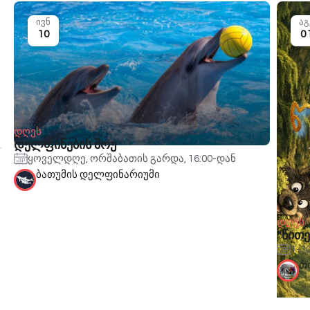
ივნ
აგ
10
0
დღეს
დელფინების შოუ
ყოველდღე, ორშაბათის გარდა, 16:00-დან
ბათუმის დელფინარიუმი
დღეს
“წით
1-3
თ