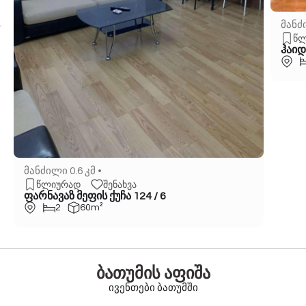
მანძი
წლ
ჰაიდ
მანძილი 0.6 კმ •
წლიურად
შენახვა
ფარნავაზ მეფის ქუჩა 124 / 6
2
60m²
ბათუმის აფიშა
ივენთები ბათუმში