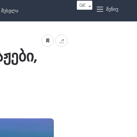
GE
მენიუ
შესვლა
ჟები,