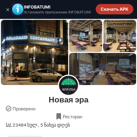
INFOBATUMI.GE
INFOBATUMI
×
Скачать APK
Установите приложение INFOBATUMI
+27
Новая эра
Проверено
Ресторан
23484 სულ
, 5 ნახვა დღეს