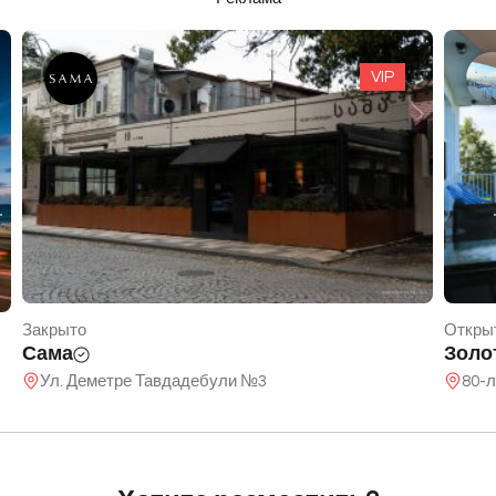
VIP
Закрыто
Откры
Сама
Золо
Ул. Деметре Тавдадебули №3
80-