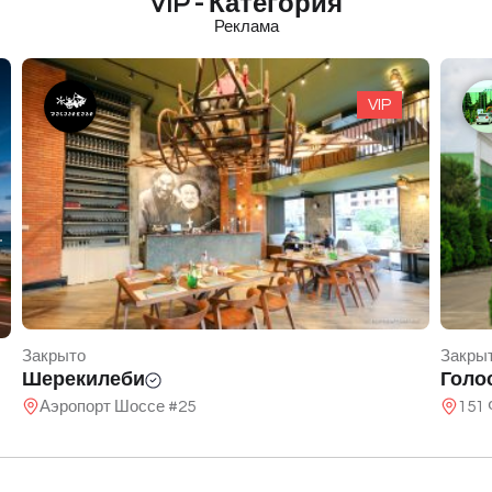
VIP - Категория
Реклама
VIP
Закрыто
Закры
Шерекилеби
Голо
Аэропорт Шоссе #25
151