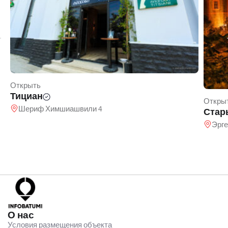
Открыть
Тициан
Откры
Шериф Химшиашвили 4
Стар
Эрге
О нас
Условия размещения объекта