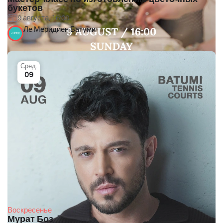
букетов
9 августа, 16:00
Ле Меридиен Батуми
Сред.
09
Воскресенье
Мурат Боз