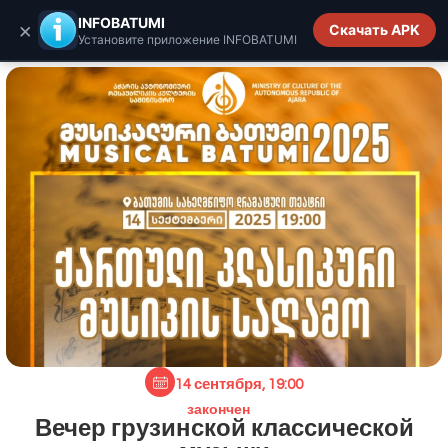
INFOBATUMI.GE
INFOBATUMI
×
Скачать APK
Установите приложение INFOBATUMI
14 сентября, 19:00
закончен
Вечер грузинской классической