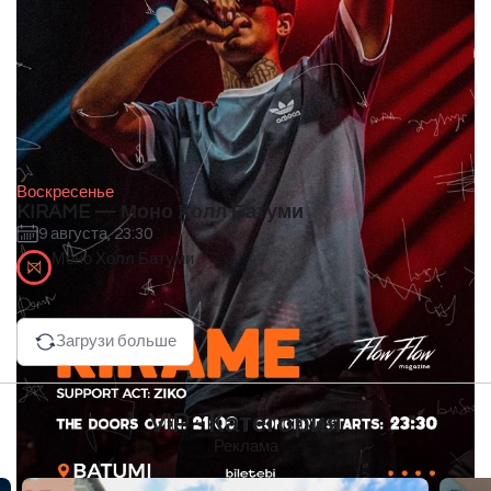
Воскресенье
KIRAME — Моно Холл Батуми
9 августа, 23:30
Моно Холл Батуми
Загрузи больше
VIP - Категория
Реклама