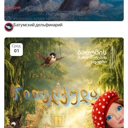
Сегодня
Шоу дельфинов
Ежедневно, кроме понедельника, с 16:00.
Батумский дельфинарий
Сред.
01