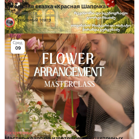
Сегодня
Кукольная сказка «Красная Шапочка»
1-30 августа
Кукольный театр
Сред.
09
Воскресенье
Мастер-класс по изготовлению цветочных