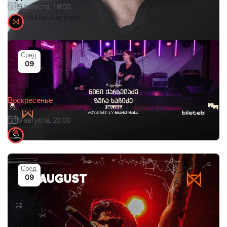
9 августа, 18:00
Теннисные корты
Сред.
09
Воскресенье
Нини Карселадзе и диджей HISTAR
9 августа, 23:00
ГЕОГРАФИЯ
Сред.
09