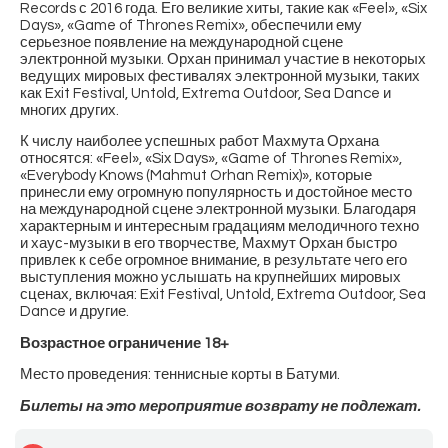
Records с 2016 года. Его великие хиты, такие как «Feel», «Six
Days», «Game of Thrones Remix», обеспечили ему
серьезное появление на международной сцене
электронной музыки. Орхан принимал участие в некоторых
ведущих мировых фестивалях электронной музыки, таких
как Exit Festival, Untold, Extrema Outdoor, Sea Dance и
многих других.
К числу наиболее успешных работ Махмута Орхана
относятся: «Feel», «Six Days», «Game of Thrones Remix»,
«Everybody Knows (Mahmut Orhan Remix)», которые
принесли ему огромную популярность и достойное место
на международной сцене электронной музыки. Благодаря
характерным и интересным градациям мелодичного техно
и хаус-музыки в его творчестве, Махмут Орхан быстро
привлек к себе огромное внимание, в результате чего его
выступления можно услышать на крупнейших мировых
сценах, включая: Exit Festival, Untold, Extrema Outdoor, Sea
Dance и другие.
Возрастное ограничение 18+
Место проведения: теннисные корты в Батуми.
Билеты на это мероприятие возврату не подлежат.