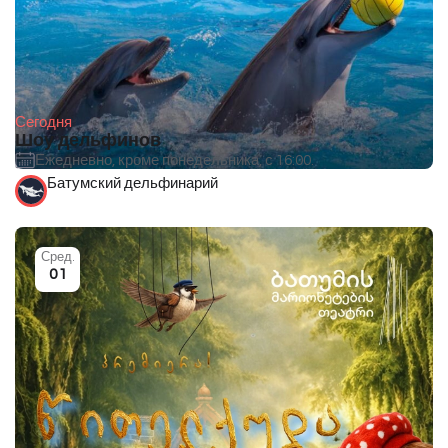
Сегодня
Шоу дельфинов
Ежедневно, кроме понедельника, с 16:00.
Батумский дельфинарий
Сред.
01