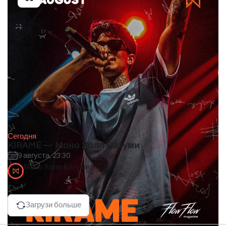
Сегодня
KIRAME — Моно Холл Батуми
9 августа, 23:30
Моно Холл Батуми
Загрузи больше