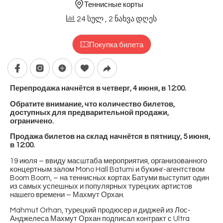
Теннисные корты
24 სულ
, 2 ნახვა დღეს
Покупка билета
Перепродажа начнётся в четверг, 4 июня, в 12:00.
Обратите внимание, что количество билетов,
доступных для предварительной продажи,
ограничено.
Продажа билетов на склад начнётся в пятницу, 5 июня,
в 12:00.
19 июля – ввиду масштаба мероприятия, организованного
концертным залом Mono Hall Batumi и букинг-агентством
Boom Boom, – на теннисных кортах Батуми выступит один
из самых успешных и популярных турецких артистов
нашего времени – Махмут Орхан.
Mahmut Orhan, турецкий продюсер и диджей из Лос-
Анджелеса Махмут Орхан подписал контракт с Ultra