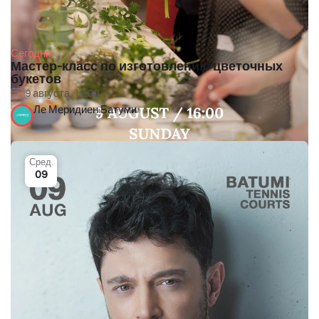
Сегодня
Мастер-класс по изготовлению цветочных
букетов
9 августа, 16:00
Ле Меридиен Батуми
Сред.
09