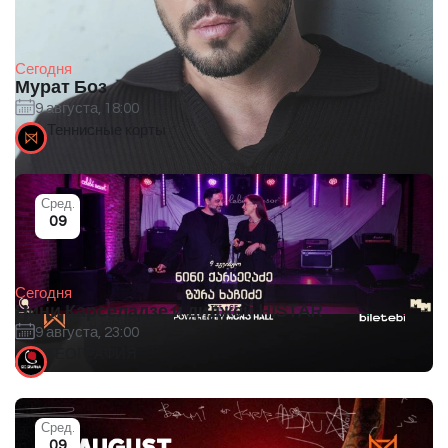
Сегодня
Мурат Боз
9 августа, 18:00
Теннисные корты
Сред.
09
Сегодня
Нини Карселадзе и диджей HISTAR
9 августа, 23:00
ГЕОГРАФИЯ
Сред.
09