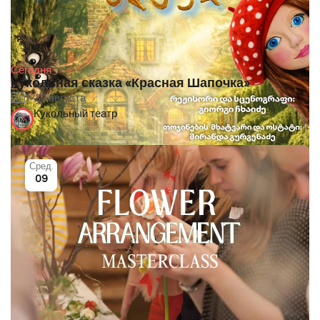
Сегодня
Кукольная сказка «Красная Шапочка»
1-30 августа
Кукольный театр
Сред.
09