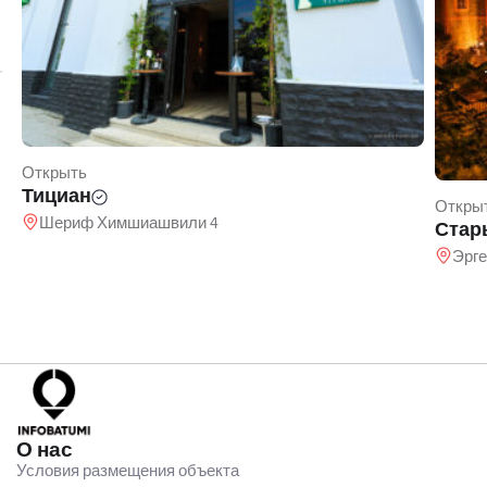
Открыть
Тициан
Откры
Шериф Химшиашвили 4
Стар
Эрге
О нас
Условия размещения объекта