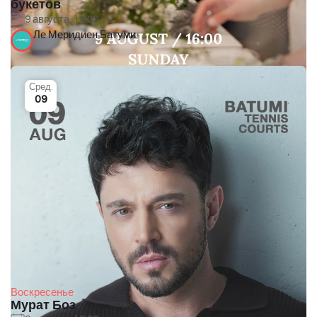
букетов
9 августа, 16:00
Ле Меридиен Батуми
Сред.
09
Воскресенье
Мурат Боз