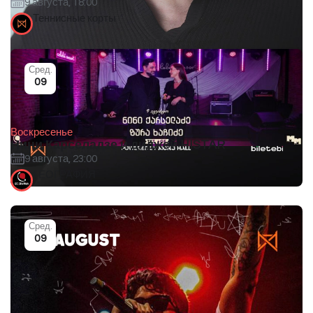
9 августа, 18:00
Теннисные корты
Сред.
09
Воскресенье
Нини Карселадзе и диджей HISTAR
9 августа, 23:00
ГЕОГРАФИЯ
Сред.
09