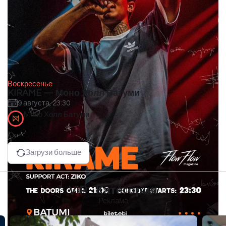
Воскресенье
KIRAME — Моно Холл Батуми
9 августа, 23:30
Моно Холл Батуми
Загрузи больше
VIP - Категория
Реклама