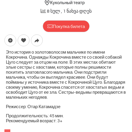
Кукольный театр
8 სულ
, 1 ნახვა დღეს
Покупка билета
Это история о золотоволосом мальчике по имени
Кокрочина. Однажды Кокрочина вместе со своей собакой
Цуго следует за отцом на поле. В этих местах обитают
злые сестры с хвостами, которые полны решимости
похитить златовласого мальчика. Они подстригли
мальчика, чтобы он выглядел красивее. Они будут
пойманы у источника вместе с Кокрочиной Цуго. Благодаря
своему умению, Кокрочина спасется от хвостатых ведьм и
освободит Цуго от ее зла. Сестры-ведьмы превращаются в
маленьких негодяев.
Режиссер: Отар Катамадзе
Продолжительность: 45 мин.
Рекомендуемый возраст: 3+