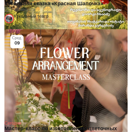
Кукольная сказка «Красная Шапочка»
1-30 августа
Кукольный театр
Сред.
09
Сегодня
Мастер-класс по изготовлению цветочных