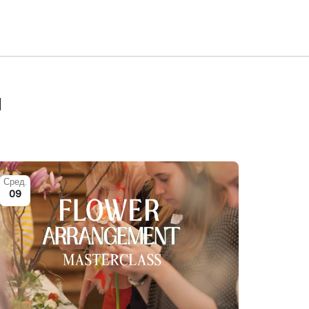
я
Сред.
09