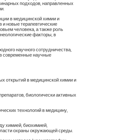
линарных подходов, направленных
и.
ции в медицинской химии и
в и новые терапевтические
вьем человека, а также роль
неологические факторы, в
дного научного сотрудничества,
в современные научные
х открытий в медицинской химии и
препаратов, биологически активных
ических технологий в медицину,
у химией, биохимией,
бласти охраны окружающей среды.