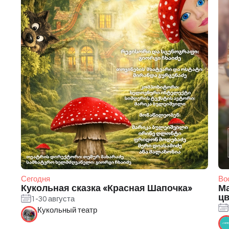
Сегодня
Во
Кукольная сказка «Красная Шапочка»
Ма
цв
1-30 августа
Кукольный театр