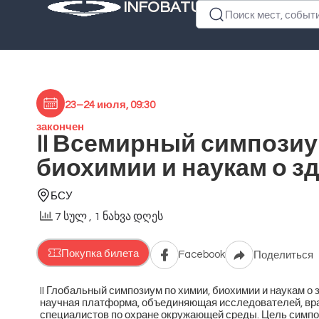
INFOBATUMI.GE
Поиск мест, событий
23–24 июля, 09:30
закончен
II Всемирный симпозиу
биохимии и наукам о з
БСУ
7 სულ
, 1 ნახვა დღეს
Покупка билета
Facebook
Поделиться
II Глобальный симпозиум по химии, биохимии и наукам 
научная платформа, объединяющая исследователей, вра
специалистов по охране окружающей среды. Цель сим