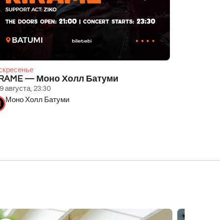
скресенье
IRAME — Моно Холл Батуми
9 августа, 23:30
Моно Холл Батуми