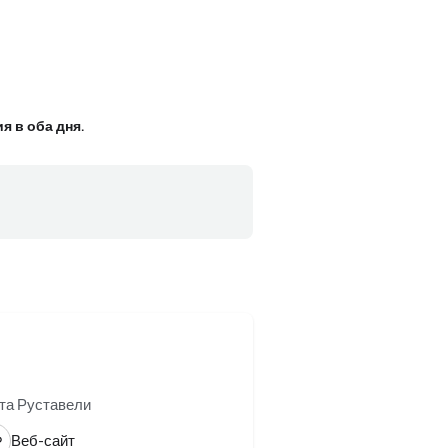
 в оба дня.
та Руставели
Веб-сайт