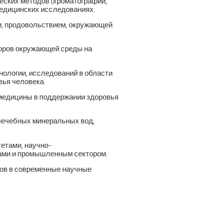
еских методов (хроматографии,
медицинских исследованиях.
, продовольствием, окружающей
торов окружающей среды на
ологии, исследований в области
вья человека.
-медицины в поддержании здоровья
лечебных минеральных вод,
етами, научно-
ами и промышленным сектором.
ов в современные научные