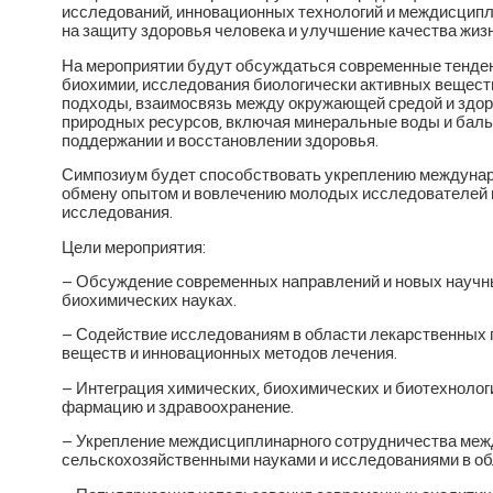
исследований, инновационных технологий и междисцип
на защиту здоровья человека и улучшение качества жизн
На мероприятии будут обсуждаться современные тенден
биохимии, исследования биологически активных вещест
подходы, взаимосвязь между окружающей средой и здоро
природных ресурсов, включая минеральные воды и баль
поддержании и восстановлении здоровья.
Симпозиум будет способствовать укреплению междунаро
обмену опытом и вовлечению молодых исследователей 
исследования.
Цели мероприятия:
– Обсуждение современных направлений и новых научны
биохимических науках.
– Содействие исследованиям в области лекарственных 
веществ и инновационных методов лечения.
– Интеграция химических, биохимических и биотехнолог
фармацию и здравоохранение.
– Укрепление междисциплинарного сотрудничества межд
сельскохозяйственными науками и исследованиями в о