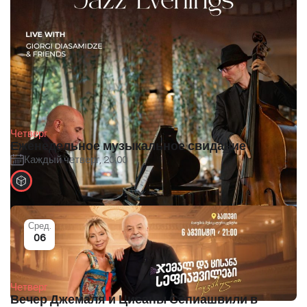
Четверг
Еженедельное музыкальное свидание
Каждый четверг, 20:00
Сред.
06
Четверг
Вечер Джемаля и Цисаны Сепиашвили в