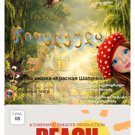
Сегодня
Кукольная сказка «Красная Шапочка»
1-30 августа
Кукольный театр
Сред.
05