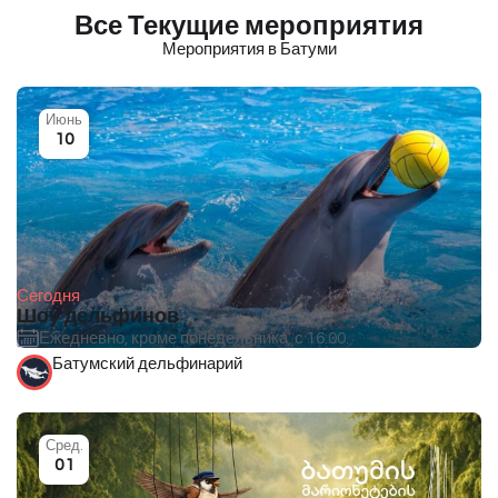
Все Текущие мероприятия
Мероприятия в Батуми
Июнь
10
Сегодня
Шоу дельфинов
Ежедневно, кроме понедельника, с 16:00.
Батумский дельфинарий
Сред.
01