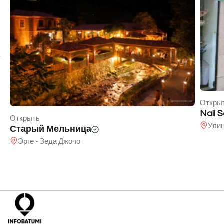
Откры
Nail 
Открыть
Ули
Старый Мельница
Эрге - Зеда Джочо