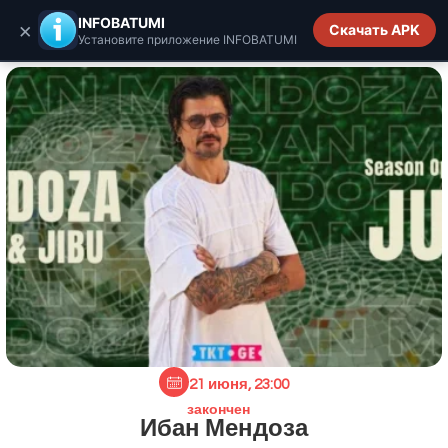
INFOBATUMI.GE
INFOBATUMI
×
Скачать APK
Установите приложение INFOBATUMI
21 июня, 23:00
закончен
Ибан Мендоза