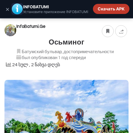
INFOBATUMI.GE
INFOBATUMI
×
Скачать APK
Установите приложение INFOBATUMI
InfoBatumi.Ge
Осьминог
Батумский бульвар, достопримечательности
был опубликован 1 год спереди
24 სულ
, 2 ნახვა დღეს