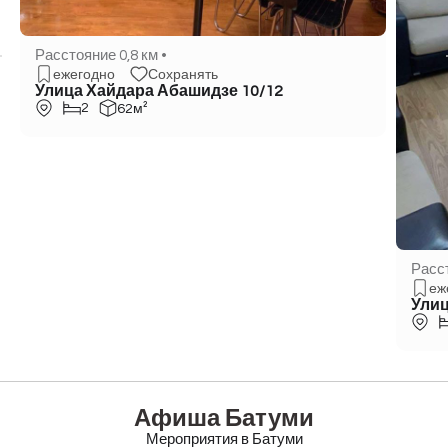
Расстояние 0,8 км •
ежегодно
Сохранять
Улица Хайдара Абашидзе 10/12
2
62м²
Расст
еж
Улиц
Афиша Батуми
Мероприятия в Батуми