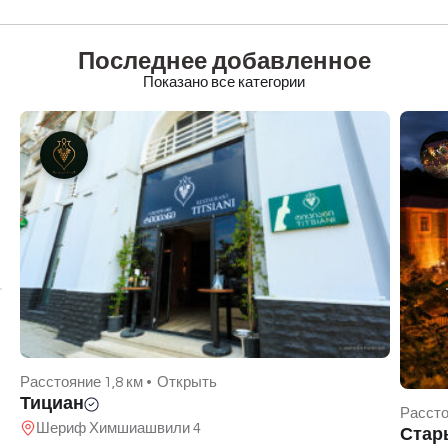
Последнее добавленное
Показано все категории
Расстояние 1,8 км •
Открыть
Тициан
Рассто
Шериф Химшиашвили 4
Стар