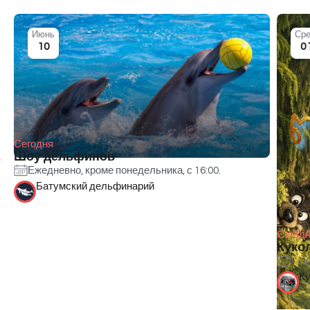
Июнь
Сре
10
0
Сегодня
Шоу дельфинов
Ежедневно, кроме понедельника, с 16:00.
Батумский дельфинарий
Сегод
Куко
1-3
Ку