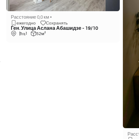
Расстояние 0,0 км •
ежегодно
Сохранять
Ген. Улица Аслана Абашидзе - 19/10
1
52м²
Расст