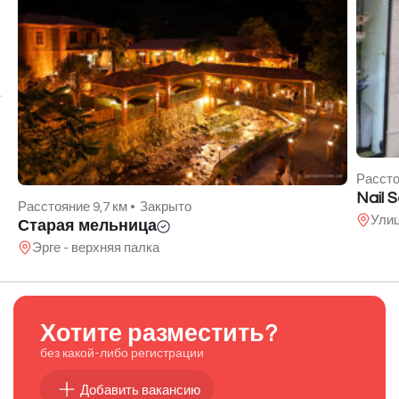
Рассто
Nail 
Расстояние 9,7 км •
Закрыто
Ули
Старая мельница
Эрге - верхняя палка
Хотите разместить?
без какой-либо регистрации
Добавить вакансию