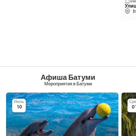
еж
Улиц
Афиша Батуми
Мероприятия в Батуми
Июнь
Сре
10
0