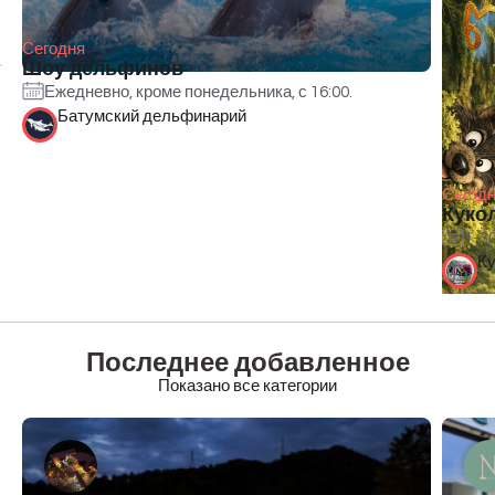
Сегодня
Шоу дельфинов
Ежедневно, кроме понедельника, с 16:00.
Батумский дельфинарий
Сегод
Куко
1-3
Ку
Последнее добавленное
Показано все категории