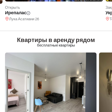
Открыть
Зак
Ирепалас
Ук
Лука Асатиани 26
Т
Квартиры в аренду рядом
бесплатные квартиры