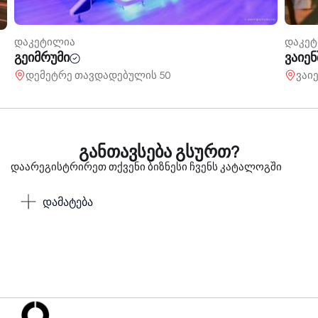
დაკეტილია
დაკე
გეიმრუმი
ვაიე
დემეტრე თავდადებულის 50
ვაი
განთავსება გსურთ?
დაარეგისტრირეთ თქვენი ბიზნესი ჩვენს კატალოგში
დამატება