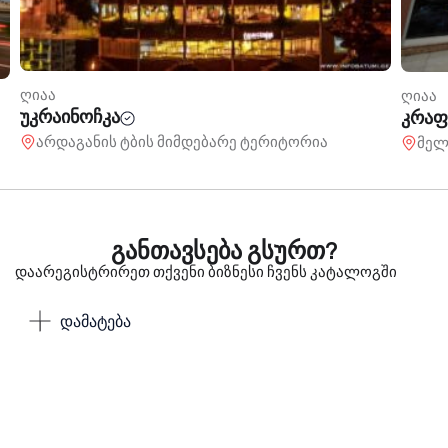
ღიაა
კრაფტ ფუდი
რე ტერიტორია
მელიქიშვილის 2
განთავსება გსურთ?
დაარეგისტრირეთ თქვენი ბიზნესი ჩვენს კატალოგში
დამატება