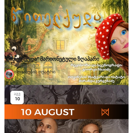
დღეს
“წითელქუდა” მარიონეტული ზღაპარი
1-30 აგვისტო
თოჯინების თეატრი
აგვ
10