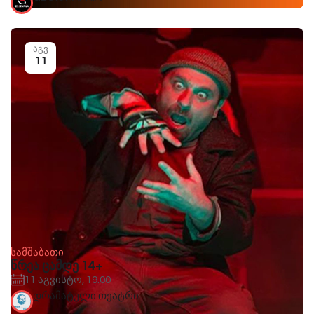
აგვ
11
სამშაბათი
წრეა ცამდე 14+
11 აგვისტო, 19:00
დრამატული თეატრი