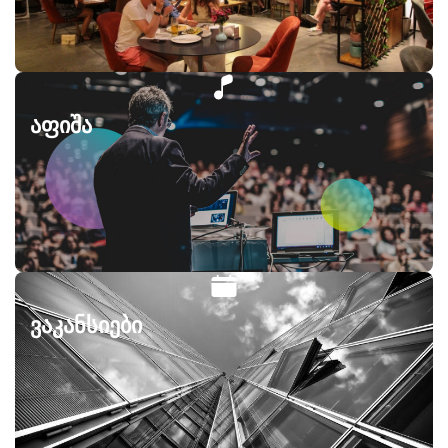
აფიშა
ვაკანსიები