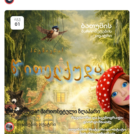
აგვ
01
დღეს
“წითელქუდა” მარიონეტული ზღაპარი
1-30 აგვისტო
თოჯინების თეატრი