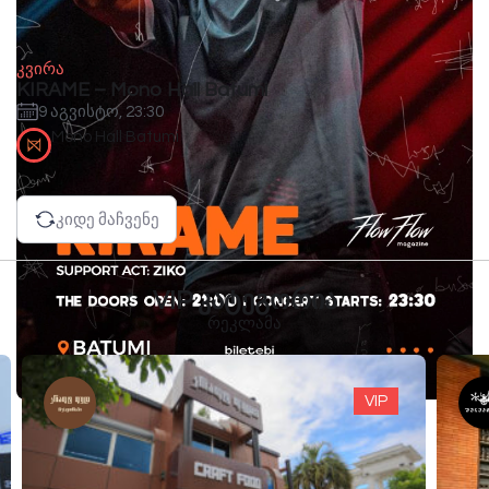
კვირა
KIRAME – Mono Hall Batumi
9 აგვისტო, 23:30
Mono Hall Batumi
კიდე მაჩვენე
VIP კატეგორია
რეკლამა
VIP