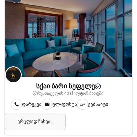
სქაი ბარი ნეფელე
რუსთაველის 40 (ჰილტონ ბათუმი)
დარეკვა
ელ-ფოსტა
ვებსაიტი
ვრცლად ნახვა...