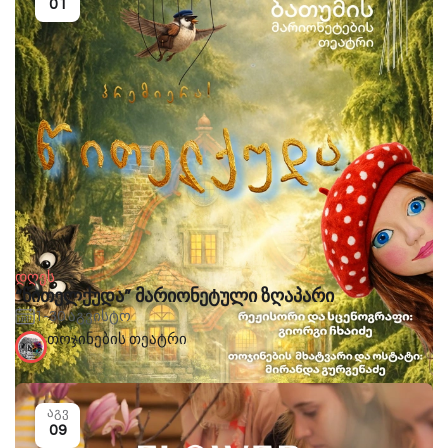
01
დღეს
“წითელქუდა” მარიონეტული ზღაპარი
1-30 აგვისტო
თოჯინების თეატრი
აგვ
09