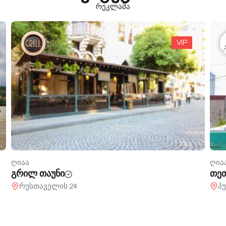
რეკლამა
VIP
ღიაა
ღია
თეთრი ბათუმი
ვაი
პუშკინის 95
ვ