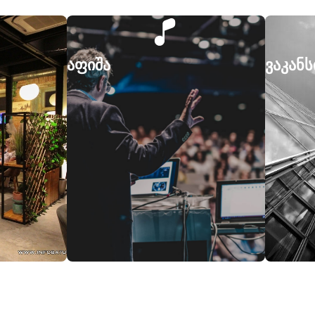
აფიშა
ვაკანს