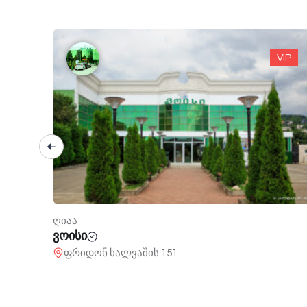
VIP
VIP
ღიაა
გრილ თაუნი
რუსთაველის 24