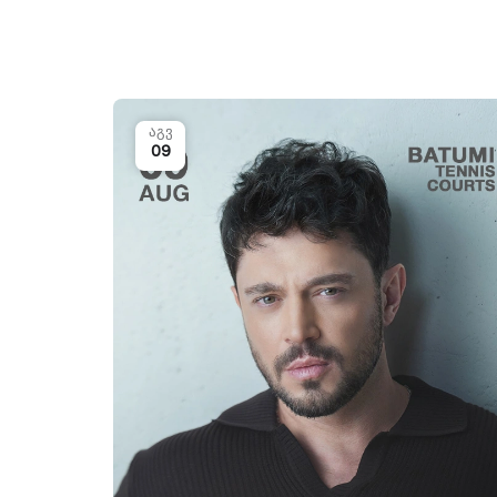
აგვ
09