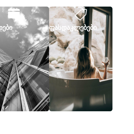
იები
ფასდაკლებები