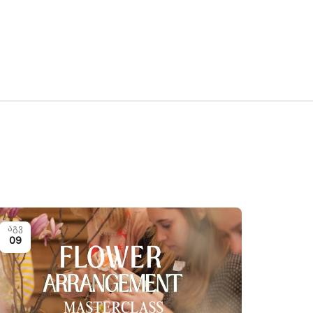
აგვ
09