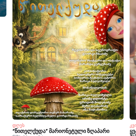
დღეს
კვ
“წითელქუდა” მარიონეტული ზღაპარი
ყვ