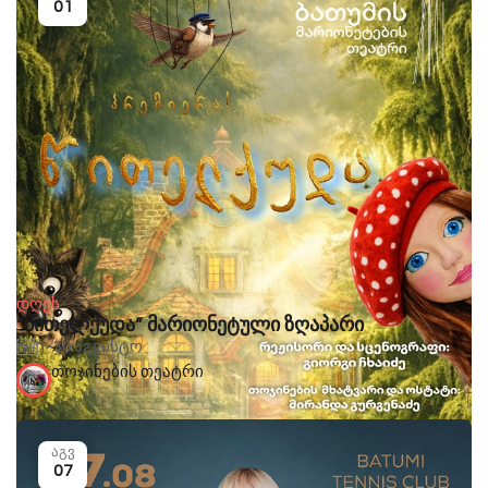
01
დღეს
“წითელქუდა” მარიონეტული ზღაპარი
1-30 აგვისტო
თოჯინების თეატრი
აგვ
07