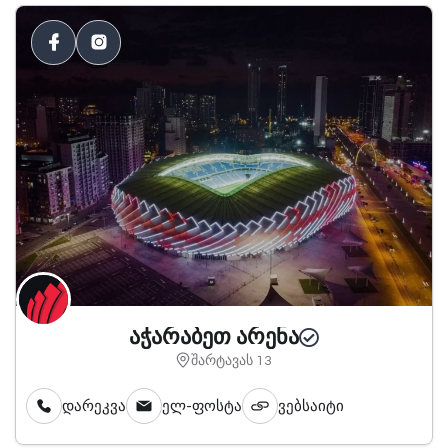
აჭარაბეთ არენა
შარტავას 13
დარეკვა
ელ-ფოსტა
ვებსაიტი