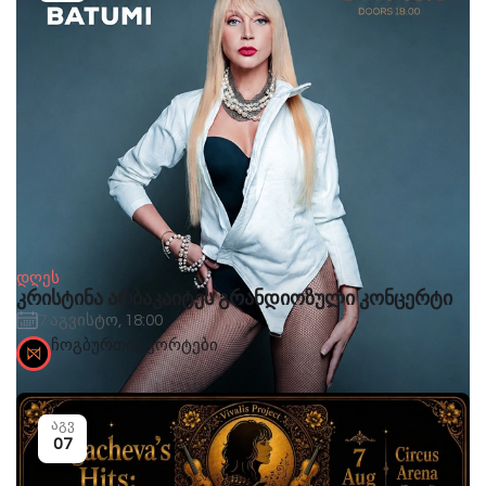
დღეს
კრისტინა არბაკაიტეს გრანდიოზული კონცერტი
7 აგვისტო, 18:00
ჩოგბურთის კორტები
აგვ
07