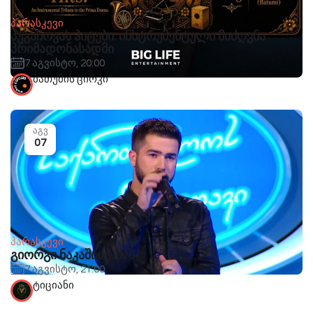
პარასკევი
პუგაჩოვას ჰიტები: ინსტრუმენტული მიძღვნა
პრიმადონასადმი
7 აგვისტო, 20:00
ბათუმის ცირკი
აგვ
07
პარასკევი
გიორგი ნაკაშიძე Live
7 აგვისტო, 21:00
ტიციანი