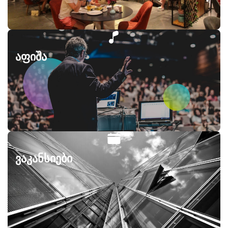
აფიშა
ვაკანსიები