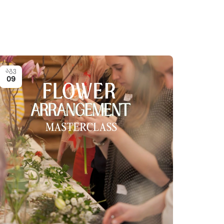
აგვ
09