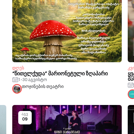
დღეს
კვ
“წითელქუდა” მარიონეტული ზღაპარი
ყვ
მ
1-30 აგვისტო
თოჯინების თეატრი
აგვ
09