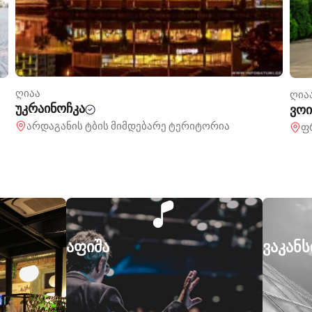
ღია
ღიაა
ირ
ვოისი
ლ
ფრიდონ ხალვაშის 151
აფიშა
ვაკანს