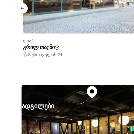
ღიაა
უკრაინოჩკა
არდაგანის ტბის მიმდებარე ტერიტორია
ადგილები